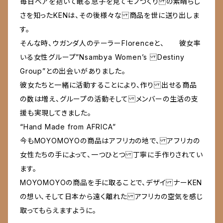
毎日ベアを抱いて眠る息子を見てモノづくり の素晴らし
さを知ったKENは、その後様々な 商品を世に送り出しま
す。
そんな時、ウガンダ人のテーラーFlorenceと、 彼女率
いる女性グループ”Nsambya Women’s Destiny
Group”との出会いがありました。
彼女たちと一緒に活動することにより、作り 出せる商品
の数は増え、グループの活動そして メンバーの生活の支
援も実現してきました。
“Hand Made from AFRICA”
今もMOYOMOYOの商品はアフリカの地で、 アフリカの
女性たちの手によって、一つひとつ 丁寧に手作りされてい
ます。
MOYOMOYOの商品を手に取ることで、デザイ ナーKEN
の想い、そして日本から遠く離れた アフリカの空気を感じ
取ってもらえますように。