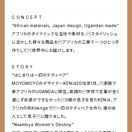
C O N C E P T
“African materials, Japan design, Ugandan made”
アフリカのダイナミックな生地や素材を、 スタイリッシュ
に活かした様々な商品を アフリカの工房で一つひとつ手
作りして 世界中にお届けします。
S T O R Y
“はじまりは一匹のテディベア”
MOYOMOYOのデザイナーKENは2018年1月、 家族で
東アフリカのUGANDAに移住。英語の 学校で言葉が全く
通じず友達ができなかった 3歳の息子を見たKENは、ア
フリカの布Kitengeで 一匹のテディベアを作り、彼の友
人として息子 に贈りました。
“Nsambya Women’s Destiny”